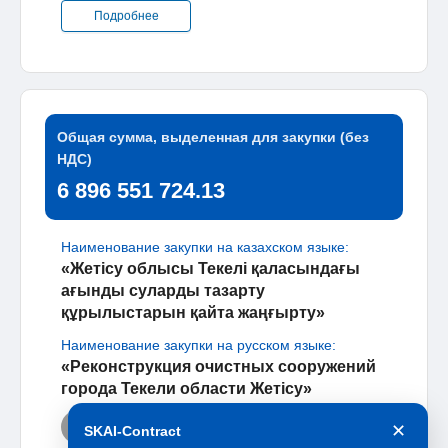
Подробнее
Общая сумма, выделенная для закупки (без
НДС)
6 896 551 724.13
Наименование закупки на казахском языке:
«Жетісу облысы Текелі қаласындағы
ағынды суларды тазарту
құрылыстарын қайта жаңғырту»
Наименование закупки на русском языке:
«Реконструкция очистных сооружений
города Текели области Жетісу»
Опубликован
✕
SKAI-Contract