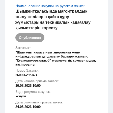
Наименование закупки на русском языке:
Шымкентқаласында магситралдық
жылу желілерін қайта құру
жұмыстарына техникалық қадағалау
қызметтерін көрсету
Опубликован
Заказчик::
"Шымкент қаласының энергетика және
инфрақұрылымды дамыту басқармасының
"Қуатжылуорталық-3" мемлекеттік коммуналдық
кәсіпорыны
Номер Закупки:
26000629KR-3
Дата начала приема заявок:
10.08.2026 10:00
Вид предмета закупок:
Услуги
Дата окончания приема заявок:
24.08.2026 10:00