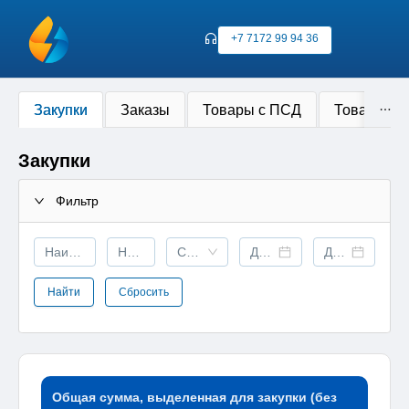
+7 7172 99 94 36
Закупки
Заказы
Товары с ПСД
Товары дл
Закупки
Фильтр
Статус
Найти
Сбросить
Общая сумма, выделенная для закупки (без