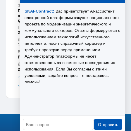
Заказчик::
Государственное коммунальное предприятие на
SKAI-Contract:
Вас приветствует AI-ассистент
праве хозяйственного ведения "Текелі Су
электронной платформы закупок национального
құбыры" акимата города Текели
проекта по модернизации энергетического и
Номер Закупки:
коммунального секторов. Ответы формируются с
26000635KR-1
использованием технологий искусственного
Дата начала приема заявок:
интеллекта, носят справочный характер и
10.08.2026 10:00
требуют проверки перед применением.
Вид предмета закупок:
Администратор платформы не несет
Работы
ответственность за возможные последствия их
Дата окончания приема заявок:
использования. Если Вы согласны с этими
24.08.2026 10:00
условиями, задайте вопрос – я постараюсь
Подробнее
помочь!
1
2
3
4
5
59
1 - 10 из 585
•••
Отправить
О проекте