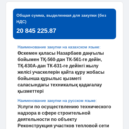
Общая сумма, выделенная для закупки (без
НДС)
20 845 225.87
Наименование закупки на казахском языке:
Өскемен қаласы Назарбаев даңғылы
бойымен ТҚ-560-дан ТК-561-ге дейін,
ТҚ-630А-дан ТК-631-ге дейінгі жылу
желісі учаскелерін қайта құру жобасы
бойынша құрылыс қызметі
саласындағы техникалық қадағалау
қызметтері
Наименование закупки на русском языке:
Услуги по осуществлению технического
надзора в сфере строительной
деятельности по объекту
Реконструкция участков тепловой сети